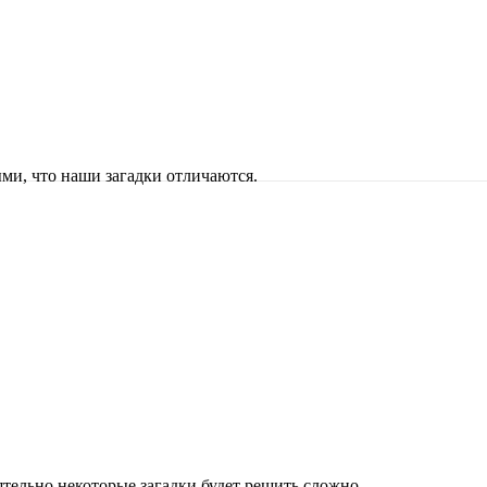
ыми, что наши загадки отличаются.
ятельно некоторые загадки будет решить сложно.