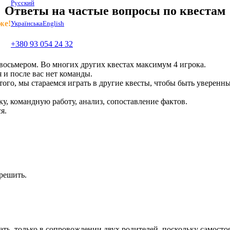
Русский
Ответы на частые вопросы по квестам
же!
Українська
English
+380 93 054 24 32
 восьмером. Во многих других квестах максимум 4 игрока.
 и после вас нет команды.
этого, мы стараемся играть в другие квесты, чтобы быть уверенн
ку, командную работу, анализ, сопоставление фактов.
я.
 решить.
вать, только в сопровождении двух родителей, поскольку самосто