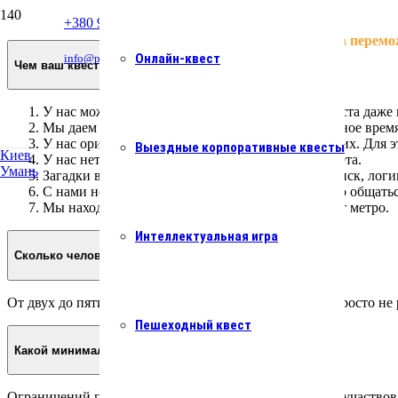
+380 93 054 24 32
Квести працюють. Україна перемо
Онлайн-квест
info@podzamkom.ua
Чем ваш квест отличается от других?
У нас можно играть впятером, а в некоторых квеста даже
Мы даем доиграть, если вы не успели за отведенное время
У нас оригинальные загадки, которых нет у других. Для 
Выездные корпоративные квесты
Киев
У нас нет стандартных загадок, типа ультрафиолета.
Умань
Загадки в каждой комнате разноплановые: на поиск, логи
С нами не только приятно играть, но и интересно общатьс
Мы находимся в самом центре, в двух минутах от метро.
Интеллектуальная игра
Сколько человек может быть в команде?
От двух до пяти человек. Одному некоторые загадки просто не
Пешеходный квест
Какой минимальный возраст участников?
Ограничений по возрасту нет, но дети до 14 лет могут участво