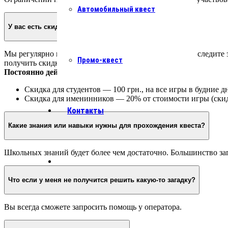
Автомобильный квест
У вас есть скидки?
Мы регулярно проводим акции и предлагаем скидки – следите з
Промо-квест
получить скидку у оператора.
Постоянно действующие скидки:
Скидка для студентов — 100 грн., на все игры в будние д
Скидка для именинников — 20% от стоимости игры (скидк
Контакты
Какие знания или навыки нужны для прохождения квеста?
Школьных знаний будет более чем достаточно. Большинство заг
Что если у меня не получится решить какую-то загадку?
Вы всегда сможете запросить помощь у оператора.