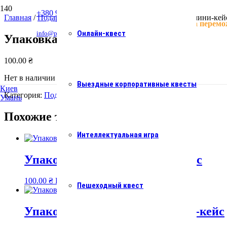
+380 93 054 24 32
Главная
/
Подарочная упаковка
/ Упаковка — Черный мини-кей
Квести працюють. Україна перемо
Онлайн-квест
info@podzamkom.ua
Упаковка — Черный мини-кейс
100.00
₴
Нет в наличии
Выездные корпоративные квесты
Киев
Категория:
Подарочная упаковка
Умань
Похожие товары
Интеллектуальная игра
Упаковка — Голубой мини-кейс
100.00
₴
Подробнее
Пешеходный квест
Упаковка — Золотистый мини-кейс