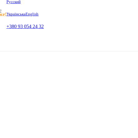
Русский
с
же!
Українська
English
+380 93 054 24 32