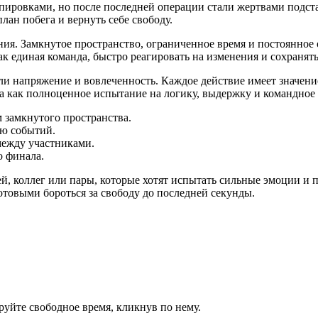
пировками, но после последней операции стали жертвами подст
ан побега и вернуть себе свободу.
ия. Замкнутое пространство, ограниченное время и постоянное 
как единая команда, быстро реагировать на изменения и сохраня
ли напряжение и вовлеченность. Каждое действие имеет значен
 а как полноценное испытание на логику, выдержку и командное
замкнутого пространства.
ью событий.
между участниками.
о финала.
й, коллег или пары, которые хотят испытать сильные эмоции и 
товыми бороться за свободу до последней секунды.
руйте свободное время, кликнув по нему.