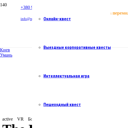
+380 93 054 24 32
Квести працюють. Україна перемо
Онлайн-квест
info@podzamkom.ua
Выездные корпоративные квесты
Киев
Умань
Интеллектуальная игра
Пешеходный квест
active
VR
Большая компания