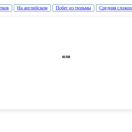
тков
На английском
Побег из тюрьмы
Средняя сложно
или