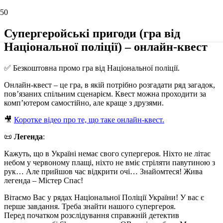
Супергеройські пригоди (гра від
Національної поліції) – онлайн-квест
✅ Безкоштовна промо гра від Національної поліції.
Онлайн-квест – це гра, в якій потрібно розгадати ряд загадок,
пов’язаних спільним сценарієм. Квест можна проходити за
комп’ютером самостійно, але краще з друзями.
🎥
Коротке відео про те, що таке онлайн-квест.
📜
Легенда
:
Кажуть, що в Україні немає свого супергероя. Ніхто не літає
небом у червоному плащі, ніхто не вміє стріляти павутиною з
рук… Але прийшов час відкрити очі… Знайомтеся! Жива
легенда – Містер Спас!
Вітаємо Вас у рядах Національної Поліції України! У вас є
перше завдання. Треба знайти нашого супергероя.
Перед початком розслідування справжній детектив