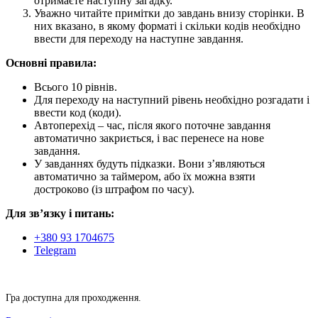
отримаєте наступну загадку.
Уважно читайте примітки до завдань внизу сторінки. В
них вказано, в якому форматі і скільки кодів необхідно
ввести для переходу на наступне завдання.
Основні правила:
Всього 10 рівнів.
Для переходу на наступний рівень необхідно розгадати і
ввести код (коди).
Автоперехід – час, після якого поточне завдання
автоматично закриється, і вас перенесе на нове
завдання.
У завданнях будуть підказки. Вони з’являються
автоматично за таймером, або їх можна взяти
достроково (із штрафом по часу).
Для зв’язку і питань:
+380 93 1704675
Telegram
Гра доступна для проходження.