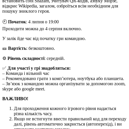
встановить собі Shazam, зчитувач QR-кодів, азбуку Морзе,
відкриє Wikipedia, загалом, озброїться всім необхідним для
пошуку зниклого героя.
🕘
Початок
: 4 липня о 19:00
Проходити можна до 4 серпня включно.
У залік йде час від початку гри командою.
🎫
Вартість
: безкоштовно.
⚙️
Рівень складності
: середній.
✅
Для участі у грі знадобляться:
– Команда і вільний час
– Рекомендовано грати з комп’ютера, ноутбука або планшета.
– Зв’язок з командою можна організувати за допомогою zoom,
skype або google meet.
ВАЖЛИВО!
Для проходження кожного ігрового рівня надається
різна кількість часу.
Якщо не встигнути ввести правильний код для переходу
далі, рівень автоматично закриється (автоперехід), і ви