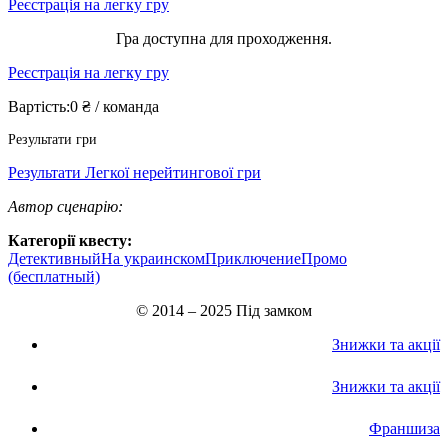
Реєстрація на легку гру
Гра доступна для проходження.
Реєстрація на легку гру
Вартість:
0 ₴ / команда
Результати гри
Результати Легкої нерейтингової гри
Автор сценарію:
Категорії квесту:
Детективный
На украинском
Приключение
Промо
(бесплатный)
© 2014 – 2025 Під замком
Знижки та акції
Знижки та акції
Франшиза